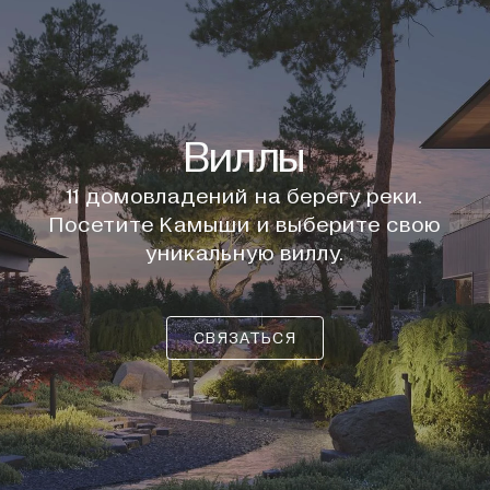
Виллы
11 домовладений на берегу реки.
Посетите Камыши и выберите свою
уникальную виллу.
СВЯЗАТЬСЯ